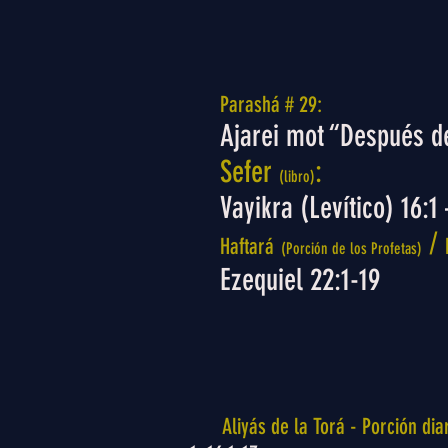
Parashá # 29:
Ajarei mot “Después d
Sefer
:
(libro)
Vayikra (Levítico) 16:1
/
Haftará
(Porción de los Profetas)
Ezequiel 22:1-19
Aliyás de la Torá - Porción diar