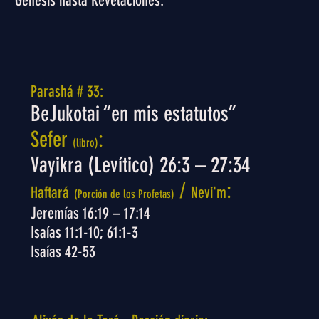
Genesis hasta Revelaciones.
Parashá # 33:
BeJukotai “en mis estatutos”
Sefer
:
(libro)
Vayikra (Levítico) 26:3 – 27:34
/
:
Haftará
Nevi'm
(Porción de los Profetas)
Jeremías 16:19 – 17:14
Isaías 11:1-10; 61:1-3
Isaías 42-53